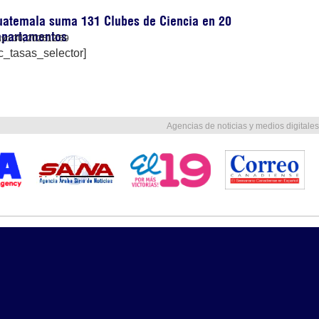
uatemala suma 131 Clubes de Ciencia en 20
epartamentos
yo 30, 2026
12:59
c_tasas_selector]
Agencias de noticias y medios digitales