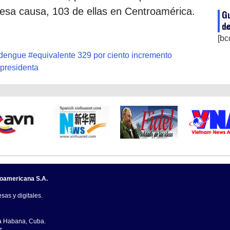
 esa causa, 103 de ellas en Centroamérica.
G
d
ma
[bc
 dengue
#
equivalente 329 por ciento incremento
presidenta
noamericana S.A.
sas y digitales.
La Habana, Cuba.