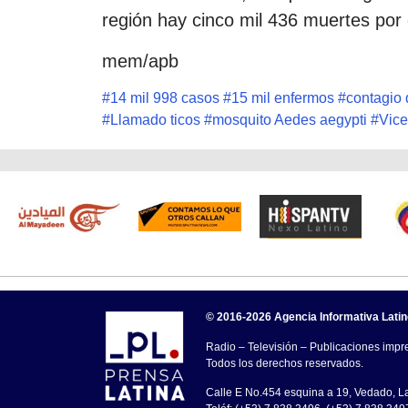
región hay cinco mil 436 muertes por
mem/apb
#
14 mil 998 casos
#
15 mil enfermos
#
contagio
#
Llamado ticos
#
mosquito Aedes aegypti
#
Vice
© 2016-2026 Agencia Informativa Lati
Radio – Televisión – Publicaciones impre
Todos los derechos reservados.
Calle E No.454 esquina a 19, Vedado, 