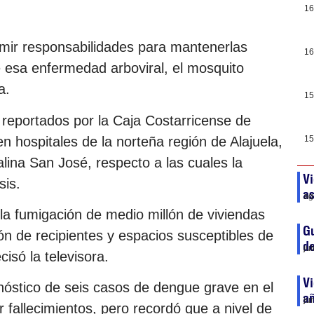
16
umir responsabilidades para mantenerlas
16
e esa enfermedad arboviral, el mosquito
a.
15
 reportados por la Caja Costarricense de
n hospitales de la norteña región de Alajuela,
15
alina San José, respecto a las cuales la
Vi
sis.
as
ag
la fumigación de medio millón de viviendas
G
ón de recipientes y espacios susceptibles de
d
ju
isó la televisora.
V
gnóstico de seis casos de dengue grave en el
a
ju
ar fallecimientos, pero recordó que a nivel de