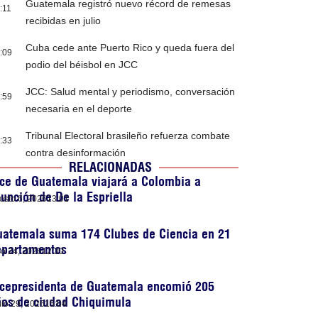
Guatemala registró nuevo récord de remesas
:11
recibidas en julio
Cuba cede ante Puerto Rico y queda fuera del
:09
podio del béisbol en JCC
JCC: Salud mental y periodismo, conversación
:59
necesaria en el deporte
Tribunal Electoral brasileño refuerza combate
:33
contra desinformación
RELACIONADAS
ce de Guatemala viajará a Colombia a
unción de De la Espriella
osto 6, 2026
13:01
uatemala suma 174 Clubes de Ciencia en 21
epartamentos
lio 24, 2026
12:30
icepresidenta de Guatemala encomió 205
ños de ciudad Chiquimula
nio 29, 2026
15:04