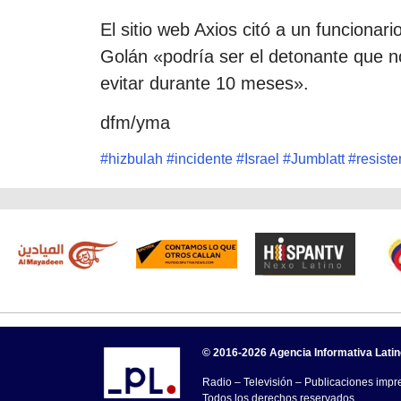
El sitio web Axios citó a un funcionar
Golán «podría ser el detonante que 
evitar durante 10 meses».
dfm/yma
#
hizbulah
#
incidente
#
Israel
#
Jumblatt
#
resiste
© 2016-2026 Agencia Informativa Lati
Radio – Televisión – Publicaciones impre
Todos los derechos reservados.