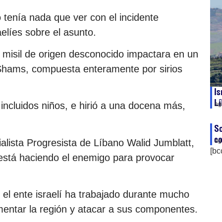
 tenía nada que ver con el incidente
elíes sobre el asunto.
 misil de origen desconocido impactara en un
l Shams, compuesta enteramente por sirios
Is
Lí
 incluidos niños, e hirió a una docena más,
ag
So
co
cialista Progresista de Líbano Walid Jumblatt,
ag
[bc
 está haciendo el enemigo para provocar
e el ente israelí ha trabajado durante mucho
mentar la región y atacar a sus componentes.