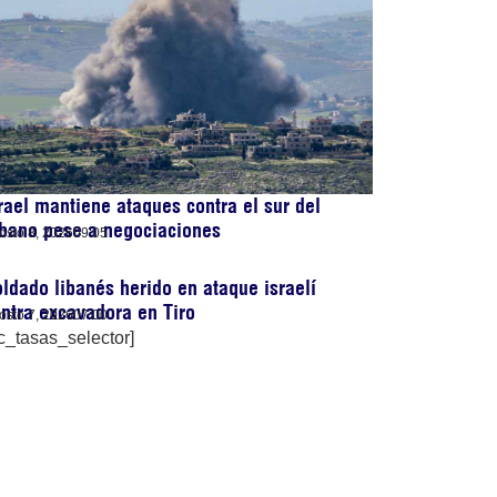
rael mantiene ataques contra el sur del
bano pese a negociaciones
osto 8, 2026
09:05
ldado libanés herido en ataque israelí
ntra excavadora en Tiro
osto 7, 2026
07:00
c_tasas_selector]