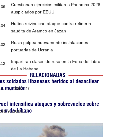
Cuestionan ejercicios militares Panamax 2026
:36
auspiciados por EEUU
Hutíes reivindican ataque contra refinería
:34
saudita de Aramco en Jazan
Rusia golpea nuevamente instalaciones
:32
portuarias de Ucrania
Impartirán clases de ruso en la Feria del Libro
:12
de La Habana
RELACIONADAS
es soldados libaneses heridos al desactivar
na munición
osto 9, 2026
02:47
rael intensifica ataques y sobrevuelos sobre
 sur de Líbano
osto 9, 2026
00:34