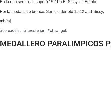
En la otra semifinal, superó 15-11 a El-Sissy, de Egipto.
Por la medalla de bronce, Samele derrotó 15-12 a El-Sissy.
mh/raj
#
coreadelsur
#
faresferjani
#
ohsanguk
MEDALLERO PARALIMPICOS P