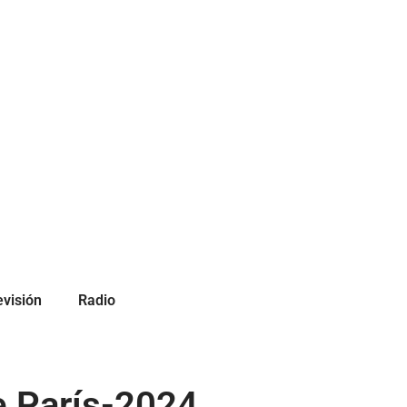
evisión
Radio
e París-2024