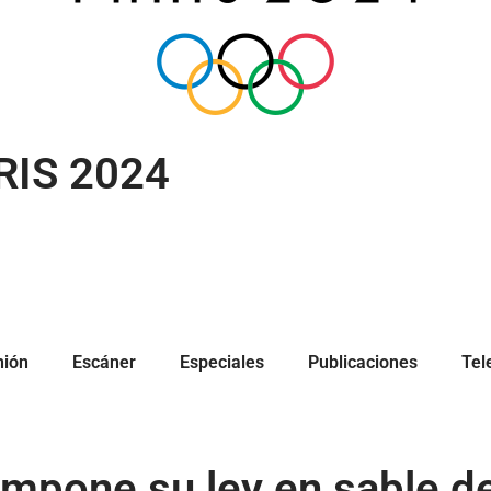
RIS 2024
nión
Escáner
Especiales
Publicaciones
Tel
mpone su ley en sable d