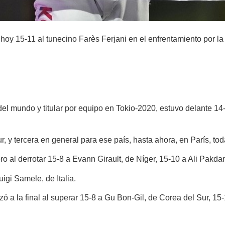
oy 15-11 al tunecino Farès Ferjani en el enfrentamiento por la 
undo y titular por equipo en Tokio-2020, estuvo delante 14-5 e
ur, y tercera en general para ese país, hasta ahora, en París, t
o al derrotar 15-8 a Evann Girault, de Níger, 15-10 a Ali Pakda
igi Samele, de Italia.
ó a la final al superar 15-8 a Gu Bon-Gil, de Corea del Sur, 