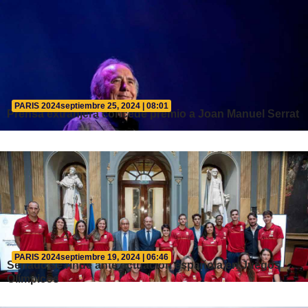
PARIS 2024
septiembre 25, 2024 | 08:01
Prensa extranjera concede premio a Joan Manuel Serrat
PARIS 2024
septiembre 19, 2024 | 06:46
Senado se rinde ante actuación española en Juegos
Olímpicos