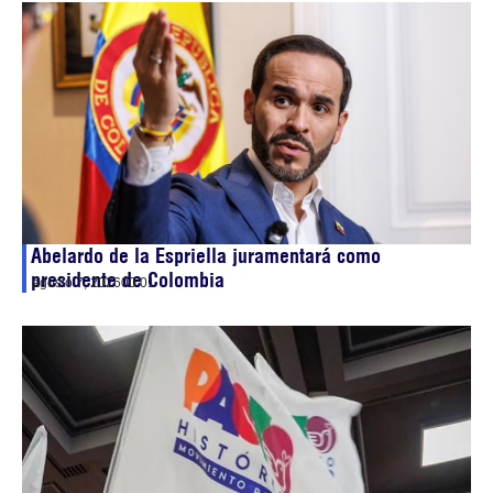
Abelardo de la Espriella juramentará como
presidente de Colombia
agosto 7, 2026
00:01