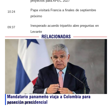
proyectos para APEC 2027
Papa visitará Francia a finales de septiembre
10:24
próximo
Inesperado acuerdo tripartito abre preguntas en
09:37
Levante
RELACIONADAS
Mandatario panameño viaja a Colombia para
posesión presidencial
agosto 7, 2026
00:01