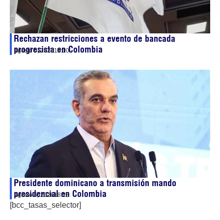
Rechazan restricciones a evento de bancada
progresista en Colombia
agosto 6, 2026
19:10
Presidente dominicano a transmisión mando
presidencial en Colombia
agosto 6, 2026
18:28
[bcc_tasas_selector]