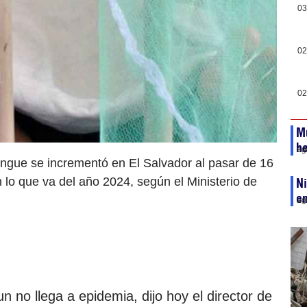
03
02
02
Mu
he
ag
engue se incrementó en El Salvador al pasar de 16
lo que va del año 2024, según el Ministerio de
Ni
e
ag
 no llega a epidemia, dijo hoy el director de