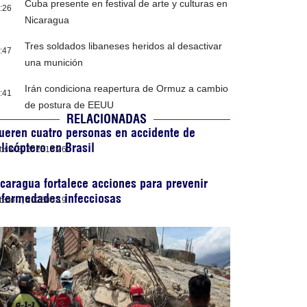
Cuba presente en festival de arte y culturas en
:26
Nicaragua
Tres soldados libaneses heridos al desactivar
:47
una munición
Irán condiciona reapertura de Ormuz a cambio
:41
de postura de EEUU
RELACIONADAS
eren cuatro personas en accidente de
licóptero en Brasil
osto 8, 2026
13:26
caragua fortalece acciones para prevenir
nfermedades infecciosas
osto 7, 2026
06:19