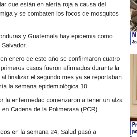
dar que están en alerta roja a causa del
umiga y se combaten los focos de mosquitos
Mu
Honduras y Guatemala hay epidemia como
a 
ag
 Salvador.
o en enero de este año se confirmaron cuatro
primeros casos fueron afirmados durante la
al finalizar el segundo mes ya se reportaban
ría la semana epidemiológica 10.
or la enfermedad comenzaron a tener un alza
n en Cadena de la Polimerasa (PCR)
Pr
po
ados en la semana 24, Salud pasó a
ag