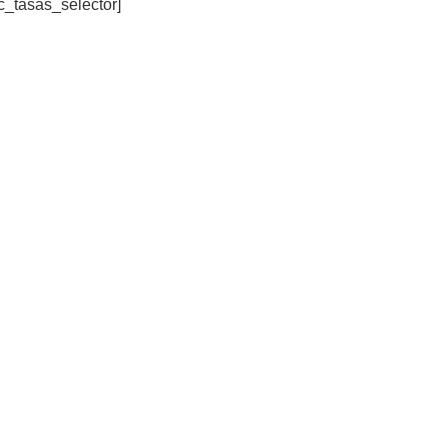
c_tasas_selector]