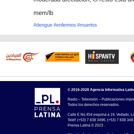
mem/lb
#
dengue
#
enfermos
#
muertos
© 2016-2026 Agencia Informativa Lati
Radio – Televisión – Publicaciones impre
Todos los derechos reservados.
Calle E No.454 esquina a 19, Vedado, 
Teléf: (+53) 7 838 3496, (+53) 7 838 349
Prensa Latina © 2023 .