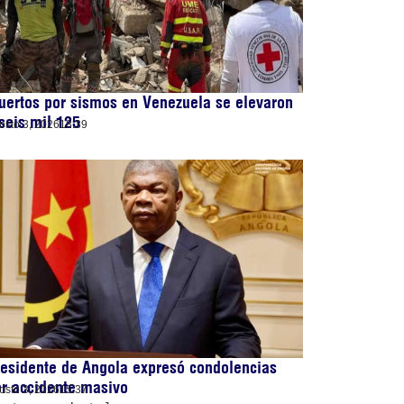
ertos por sismos en Venezuela se elevaron
seis mil 125
osto 3, 2026
18:39
esidente de Angola expresó condolencias
r accidente masivo
osto 3, 2026
15:37