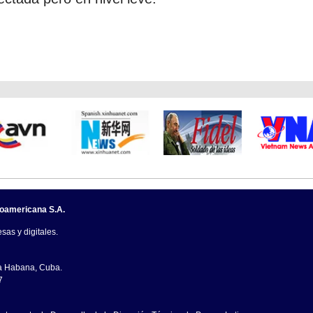
noamericana S.A.
sas y digitales.
La Habana, Cuba.
7