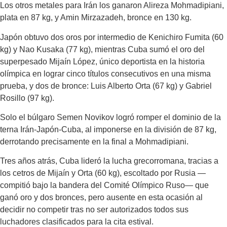
Los otros metales para Irán los ganaron Alireza Mohmadipiani,
plata en 87 kg, y Amin Mirzazadeh, bronce en 130 kg.
Japón obtuvo dos oros por intermedio de Kenichiro Fumita (60
kg) y Nao Kusaka (77 kg), mientras Cuba sumó el oro del
superpesado Mijaín López, único deportista en la historia
olímpica en lograr cinco títulos consecutivos en una misma
prueba, y dos de bronce: Luis Alberto Orta (67 kg) y Gabriel
Rosillo (97 kg).
Solo el búlgaro Semen Novikov logró romper el dominio de la
terna Irán-Japón-Cuba, al imponerse en la división de 87 kg,
derrotando precisamente en la final a Mohmadipiani.
Tres años atrás, Cuba lideró la lucha grecorromana, tracias a
los cetros de Mijaín y Orta (60 kg), escoltado por Rusia —
compitió bajo la bandera del Comité Olímpico Ruso— que
ganó oro y dos bronces, pero ausente en esta ocasión al
decidir no competir tras no ser autorizados todos sus
luchadores clasificados para la cita estival.