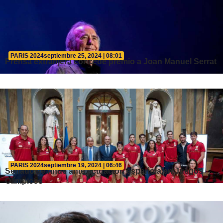
PARIS 2024
septiembre 25, 2024 | 08:01
Prensa extranjera concede premio a Joan Manuel Serrat
PARIS 2024
septiembre 19, 2024 | 06:46
Senado se rinde ante actuación española en Juegos
Olímpicos