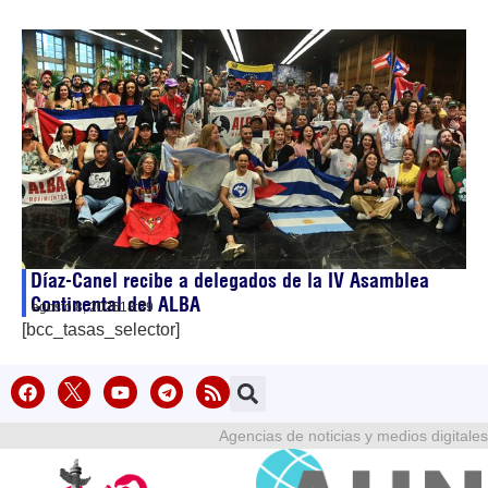
Díaz-Canel recibe a delegados de la IV Asamblea
Continental del ALBA
agosto 8, 2026
18:29
[bcc_tasas_selector]
Agencias de noticias y medios digitales