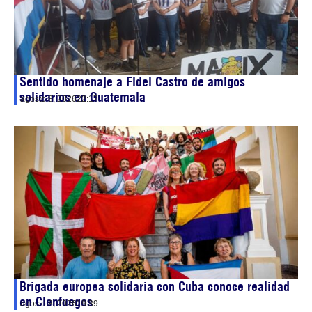
Sentido homenaje a Fidel Castro de amigos
solidarios en Guatemala
agosto 8, 2026
22:17
Brigada europea solidaria con Cuba conoce realidad
en Cienfuegos
agosto 8, 2026
19:39