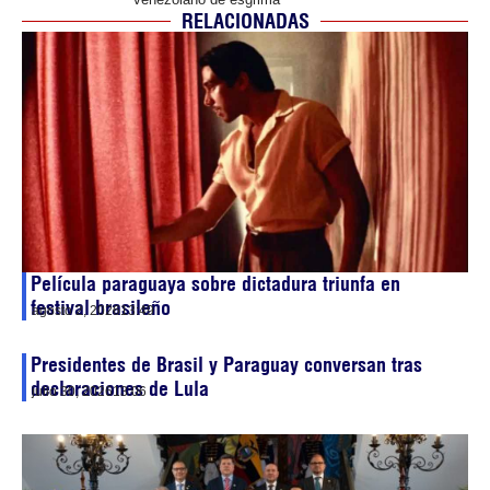
RELACIONADAS
Película paraguaya sobre dictadura triunfa en
festival brasileño
agosto 2, 2026
13:49
Presidentes de Brasil y Paraguay conversan tras
declaraciones de Lula
julio 30, 2026
13:06