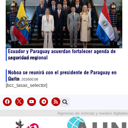
Ecuador y Paraguay acuerdan fortalecer agenda de
seguridad regional
julio 29, 2026
18:53
Noboa se reunirá con el presidente de Paraguay en
Quito
julio 29, 2026
00:06
[bcc_tasas_selector]
Agencias de noticias y medios digitales