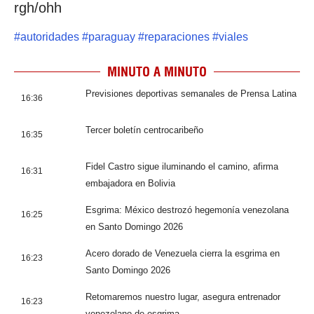
rgh/ohh
#
autoridades
#
paraguay
#
reparaciones
#
viales
MINUTO A MINUTO
Previsiones deportivas semanales de Prensa Latina
16:36
Tercer boletín centrocaribeño
16:35
Fidel Castro sigue iluminando el camino, afirma
16:31
embajadora en Bolivia
Esgrima: México destrozó hegemonía venezolana
16:25
en Santo Domingo 2026
Acero dorado de Venezuela cierra la esgrima en
16:23
Santo Domingo 2026
Retomaremos nuestro lugar, asegura entrenador
16:23
venezolano de esgrima