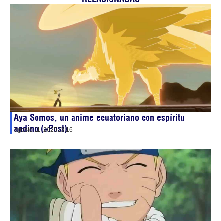
Aya Somos, un anime ecuatoriano con espíritu
andino (+Post)
agosto 11, 2025
13:16