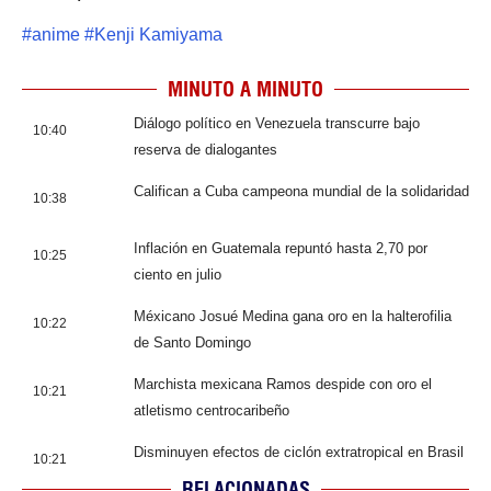
#
anime
#
Kenji Kamiyama
MINUTO A MINUTO
Diálogo político en Venezuela transcurre bajo
10:40
reserva de dialogantes
Califican a Cuba campeona mundial de la solidaridad
10:38
Inflación en Guatemala repuntó hasta 2,70 por
10:25
ciento en julio
Méxicano Josué Medina gana oro en la halterofilia
10:22
de Santo Domingo
Marchista mexicana Ramos despide con oro el
10:21
atletismo centrocaribeño
Disminuyen efectos de ciclón extratropical en Brasil
10:21
RELACIONADAS