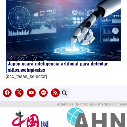
Japón usará inteligencia artificial para detectar
sitios web piratas
diciembre 2, 2024
01:46
[bcc_tasas_selector]
Agencias de noticias y medios digitales