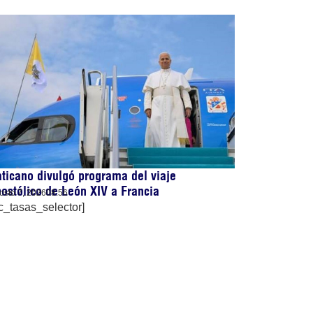
ticano divulgó programa del viaje
ostólico de León XIV a Francia
osto 7, 2026
08:56
c_tasas_selector]