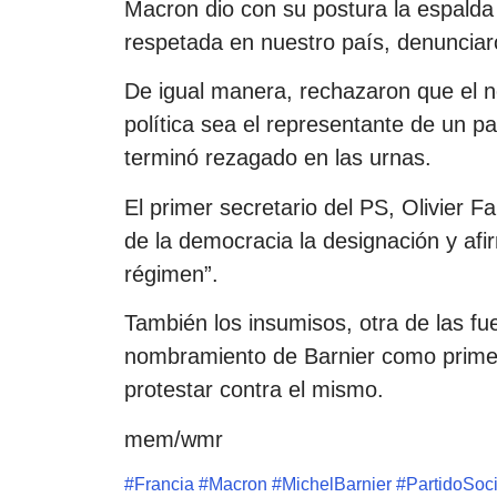
Macron dio con su postura la espalda 
respetada en nuestro país, denunciar
De igual manera, rechazaron que el n
política sea el representante de un p
terminó rezagado en las urnas.
El primer secretario del PS, Olivier F
de la democracia la designación y afi
régimen”.
También los insumisos, otra de las fu
nombramiento de Barnier como primer 
protestar contra el mismo.
mem/wmr
#
Francia
#
Macron
#
MichelBarnier
#
PartidoSoci