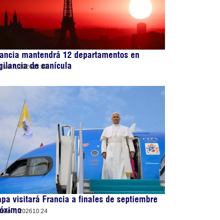
rancia mantendrá 12 departamentos en
gilancia de canícula
osto 7, 2026
13:09
pa visitará Francia a finales de septiembre
róximo
osto 7, 2026
10:24