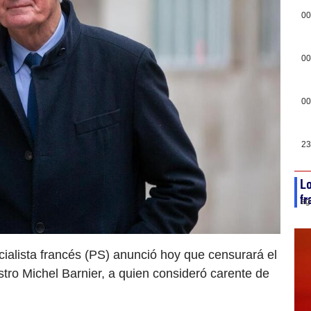
00
00
00
23
Lo
fr
ag
cialista francés (PS) anunció hoy que censurará el
tro Michel Barnier, a quien consideró carente de