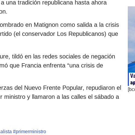
a una tradición republicana hasta ahora
on.
ombrado en Matignon como salida a la crisis
artido (el conservador Los Republicanos) que
aure, tildó en las redes sociales de negación
rmó que Francia enfrenta “una crisis de
Va
ap
ag
erzas del Nuevo Frente Popular, repudiaron el
[bc
ministro y llamaron a las calles el sábado a
alista
#
primerministro