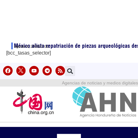
México alista repatriación de piezas arqueológicas d
agosto 4, 2026
21:01
[bcc_tasas_selector]
Agencias de noticias y medios digitales