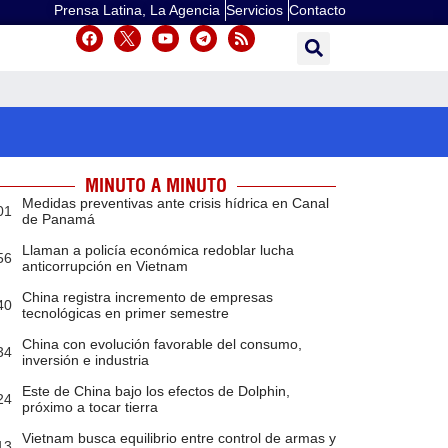
Prensa Latina, La Agencia
Servicios
Contacto
MINUTO A MINUTO
Medidas preventivas ante crisis hídrica en Canal
01
de Panamá
Llaman a policía económica redoblar lucha
56
anticorrupción en Vietnam
China registra incremento de empresas
40
tecnológicas en primer semestre
China con evolución favorable del consumo,
34
inversión e industria
Este de China bajo los efectos de Dolphin,
24
próximo a tocar tierra
Vietnam busca equilibrio entre control de armas y
13