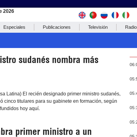
e 2026
Especiales
Publicaciones
Televisión
Radio
istro sudanés nombra más
06:
05:
05:
nsa Latina) El recién designado primer ministro sudanés,
nó cinco titulares para su gabinete en formación, según
05:
ifundidos hoy aquí.
05:
bra primer ministro a un
05: