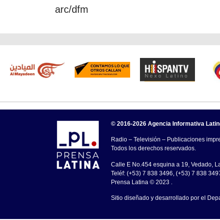
arc/dfm
© 2016-2026 Agencia Informativa Lati
Radio – Televisión – Publicaciones impre
Todos los derechos reservados.
Calle E No.454 esquina a 19, Vedado, 
Teléf: (+53) 7 838 3496, (+53) 7 838 349
Prensa Latina © 2023 .
Sitio diseñado y desarrollado por el Dep