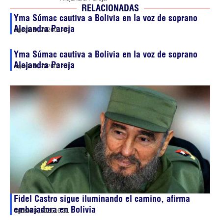
RELACIONADAS
Yma Súmac cautiva a Bolivia en la voz de soprano
Alejandra Pareja
agosto 9, 2026
01:44
Yma Súmac cautiva a Bolivia en la voz de soprano
Alejandra Pareja
agosto 9, 2026
01:43
Fidel Castro sigue iluminando el camino, afirma
embajadora en Bolivia
agosto 8, 2026
16:31