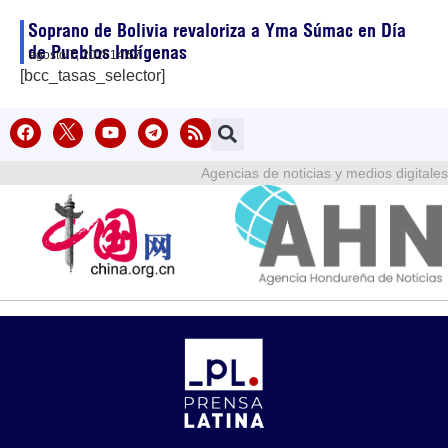
Soprano de Bolivia revaloriza a Yma Súmac en Día
de Pueblos Indígenas
agosto 7, 2026
14:57
[bcc_tasas_selector]
Agencias de noticias y medios digitales