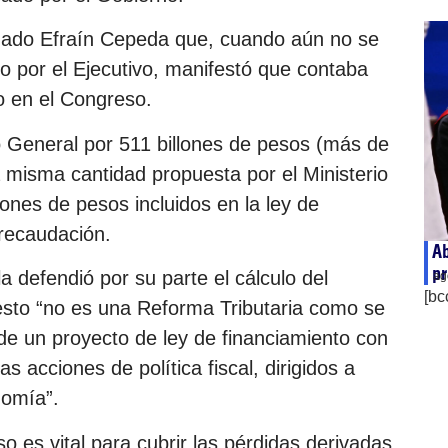
enado Efraín Cepeda que, cuando aún no se
do por el Ejecutivo, manifestó que contaba
o en el Congreso.
o General por 511 billones de pesos (más de
a misma cantidad propuesta por el Ministerio
lones de pesos incluidos en la ley de
recaudación.
Ab
pr
a defendió por su parte el cálculo del
ag
[bc
esto “no es una Reforma Tributaria como se
 de un proyecto de ley de financiamiento con
 acciones de política fiscal, dirigidos a
nomía”.
o es vital para cubrir las pérdidas derivadas