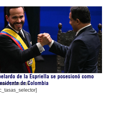
elardo de la Espriella se posesionó como
esidente de Colombia
osto 7, 2026
18:16
c_tasas_selector]