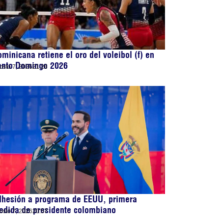
minicana retiene el oro del voleibol (f) en
anto Domingo 2026
osto 7, 2026
21:26
dhesión a programa de EEUU, primera
edida de presidente colombiano
osto 7, 2026
20:57