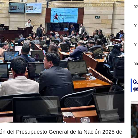
02
01
01
00
Co
ge
ag
ión del Presupuesto General de la Nación 2025 de