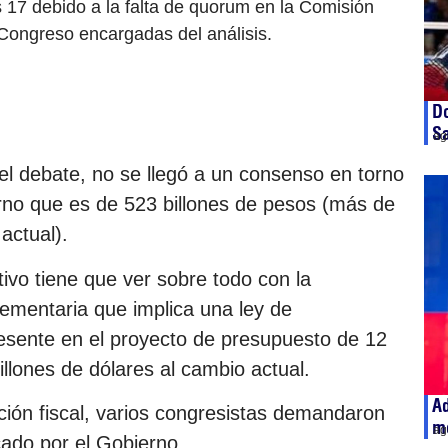
 17 debido a la falta de quorum en la Comisión
 Congreso encargadas del análisis.
Do
S
ag
l debate, no se llegó a un consenso en torno
erno que es de 523 billones de pesos (más de
actual).
ativo tiene que ver sobre todo con la
ementaria que implica una ley de
presente en el proyecto de presupuesto de 12
illones de dólares al cambio actual.
A
ación fiscal, varios congresistas demandaron
m
ag
cado por el Gobierno.