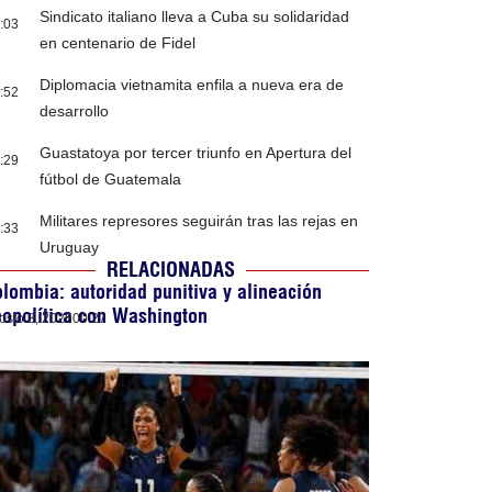
Sindicato italiano lleva a Cuba su solidaridad
:03
en centenario de Fidel
Diplomacia vietnamita enfila a nueva era de
:52
desarrollo
Guastatoya por tercer triunfo en Apertura del
:29
fútbol de Guatemala
Militares represores seguirán tras las rejas en
:33
Uruguay
RELACIONADAS
lombia: autoridad punitiva y alineación
opolítica con Washington
osto 8, 2026
00:27