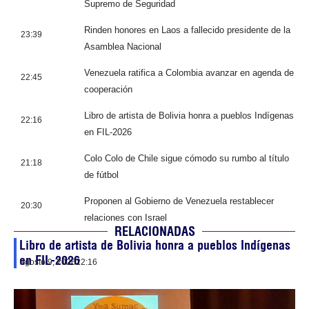
Supremo de Seguridad
Rinden honores en Laos a fallecido presidente de la
23:39
Asamblea Nacional
Venezuela ratifica a Colombia avanzar en agenda de
22:45
cooperación
Libro de artista de Bolivia honra a pueblos Indígenas
22:16
en FIL-2026
Colo Colo de Chile sigue cómodo su rumbo al título
21:18
de fútbol
Proponen al Gobierno de Venezuela restablecer
20:30
relaciones con Israel
RELACIONADAS
Libro de artista de Bolivia honra a pueblos Indígenas
en FIL-2026
agosto 9, 2026
22:16