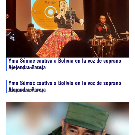
Yma Súmac cautiva a Bolivia en la voz de soprano
Alejandra Pareja
agosto 9, 2026
01:44
Yma Súmac cautiva a Bolivia en la voz de soprano
Alejandra Pareja
agosto 9, 2026
01:43