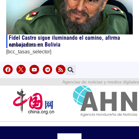
Fidel Castro sigue iluminando el camino, afirma
embajadora en Bolivia
agosto 8, 2026
16:31
[bcc_tasas_selector]
Agencias de noticias y medios digitales