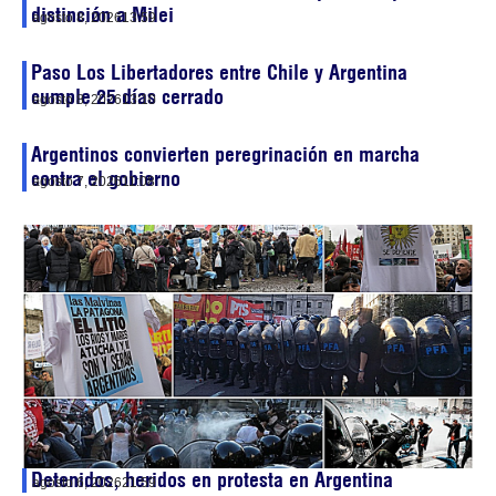
distinción a Milei
agosto 8, 2026
13:59
Paso Los Libertadores entre Chile y Argentina
cumple 25 días cerrado
agosto 8, 2026
13:10
Argentinos convierten peregrinación en marcha
contra el gobierno
agosto 7, 2026
11:08
Detenidos, heridos en protesta en Argentina
agosto 6, 2026
21:59