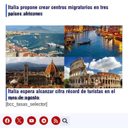
Italia propone crear centros migratorios en tres
países africanos
agosto 4, 2026
07:06
Italia espera alcanzar cifra récord de turistas en el
mes de agosto
agosto 4, 2026
05:11
[bcc_tasas_selector]