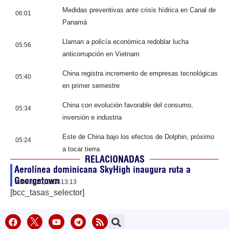
Medidas preventivas ante crisis hídrica en Canal de
06:01
Panamá
Llaman a policía económica redoblar lucha
05:56
anticorrupción en Vietnam
China registra incremento de empresas tecnológicas
05:40
en primer semestre
China con evolución favorable del consumo,
05:34
inversión e industria
Este de China bajo los efectos de Dolphin, próximo
05:24
a tocar tierra
RELACIONADAS
Aerolínea dominicana SkyHigh inaugura ruta a
Georgetown
febrero 20, 2024
13:13
[bcc_tasas_selector]