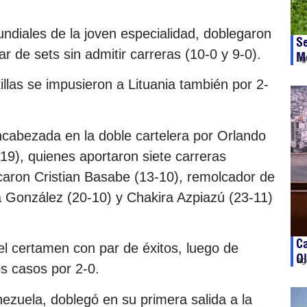
diales de la joven especialidad, doblegaron
Se
 de sets sin admitir carreras (10-0 y 9-0).
M
ag
illas se impusieron a Lituania también por 2-
ncabezada en la doble cartelera por Orlando
19), quienes aportaron siete carreras
aron Cristian Basabe (13-10), remolcador de
a González (20-10) y Chakira Azpiazú (23-11)
C
 certamen con par de éxitos, luego de
Ol
ag
s casos por 2-0.
ezuela, doblegó en su primera salida a la