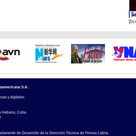
Se
ju
[bc
noamericana S.A.
sas y digitales.
La Habana, Cuba.
7
artamento de Desarrollo de la Dirección Técnica de Prensa Latina.