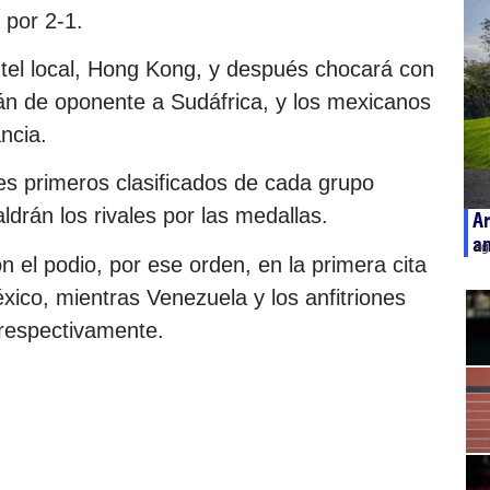
 por 2-1.
ntel local, Hong Kong, y después chocará con
án de oponente a Sudáfrica, y los mexicanos
ncia.
tres primeros clasificados de cada grupo
ldrán los rivales por las medallas.
Ar
an
ag
 el podio, por ese orden, en la primera cita
xico, mientras Venezuela y los anfitriones
 respectivamente.