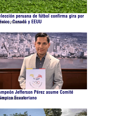
lección peruana de fútbol confirma gira por
éxico, Canadá y EEUU
osto 4, 2026
22:48
ampeón Jefferson Pérez asume Comité
ímpico Ecuatoriano
osto 3, 2026
17:03