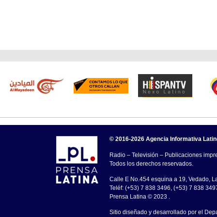
© 2016-2026 Agencia Informativa Lati
Radio – Televisión – Publicaciones impre
Todos los derechos reservados.
Calle E No.454 esquina a 19, Vedado, 
Teléf: (+53) 7 838 3496, (+53) 7 838 349
Prensa Latina © 2023 .
Sitio diseñado y desarrollado por el Dep