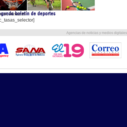
gundo boletín de deportes
lio 24, 2026
12:25
c_tasas_selector]
Agencias de noticias y medios digitales