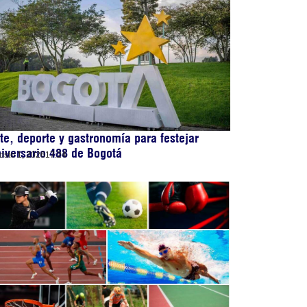
te, deporte y gastronomía para festejar
iversario 488 de Bogotá
osto 1, 2026
17:24