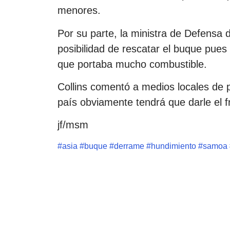
menores.
Por su parte, la ministra de Defensa 
posibilidad de rescatar el buque pue
que portaba mucho combustible.
Collins comentó a medios locales de 
país obviamente tendrá que darle el f
jf/msm
#
asia
#
buque
#
derrame
#
hundimiento
#
samoa