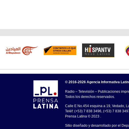
© 2016-2026 Agencia Informativa Lati
Radio – Televisión – Publicaciones impre
Todos los derechos reservados.
Calle E No.454 esquina a 19, Vedado, 
Teléf: (+53) 7 838 3496, (+53) 7 838 349
Prensa Latina © 2023 .
Sitio diseñado y desarrollado por el Dep