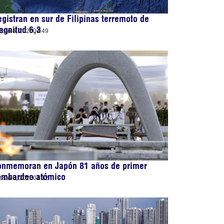
gistran en sur de Filipinas terremoto de
agnitud 6,3
osto 6, 2026
01:49
onmemoran en Japón 81 años de primer
ombardeo atómico
osto 6, 2026
01:12