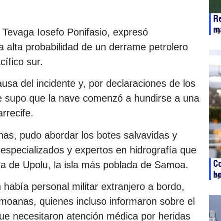
Re
m
a Tevaga Iosefo Ponifasio, expresó
ag
 alta probabilidad de un derrame petrolero
ífico sur.
sa del incidente y, por declaraciones de los
e supo que la nave comenzó a hundirse a una
rrecife.
onas, pudo abordar los botes salvavidas y
s especializados y expertos en hidrografía que
C
sta de Upolu, la isla más poblada de Samoa.
b
ag
 había personal militar extranjero a bordo,
moanas, quienes incluso informaron sobre el
que necesitaron atención médica por heridas