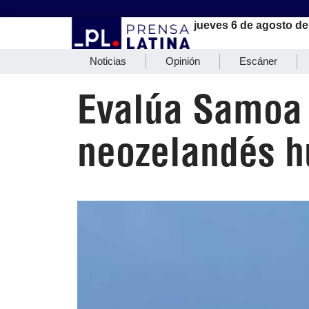
jueves 6 de agosto de
Noticias
Opinión
Escáner
Evalúa Samoa 
neozelandés h