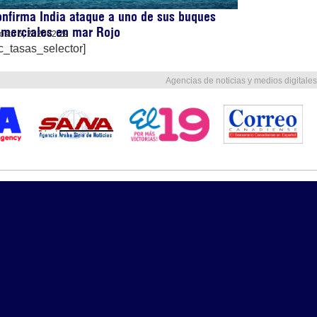
nfirma India ataque a uno de sus buques
omerciales en mar Rojo
osto 5, 2026
02:29
c_tasas_selector]
Agencias de noticias y medios digitales