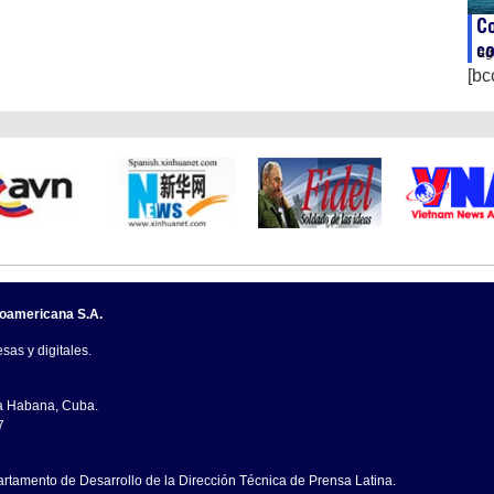
Co
c
ag
[bc
noamericana S.A.
sas y digitales.
La Habana, Cuba.
7
artamento de Desarrollo de la Dirección Técnica de Prensa Latina.