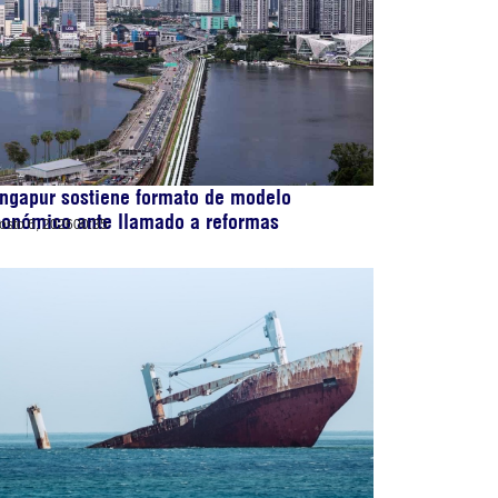
ngapur sostiene formato de modelo
conómico ante llamado a reformas
osto 6, 2026
00:35