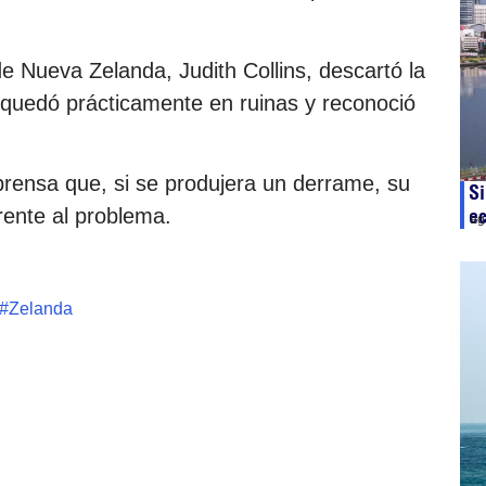
de Nueva Zelanda, Judith Collins, descartó la
s quedó prácticamente en ruinas y reconoció
prensa que, si se produjera un derrame, su
Si
rente al problema.
e
ag
#
Zelanda