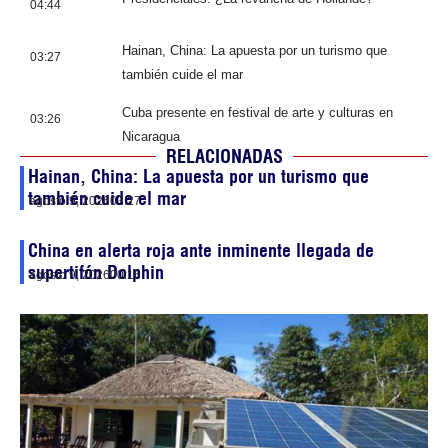
04:44
Hainan, China: La apuesta por un turismo que
03:27
también cuide el mar
Cuba presente en festival de arte y culturas en
03:26
Nicaragua
RELACIONADAS
Hainan, China: La apuesta por un turismo que
también cuide el mar
agosto 9, 2026
03:27
China en alerta roja ante inminente llegada de
supertifón Dolphin
agosto 9, 2026
00:16