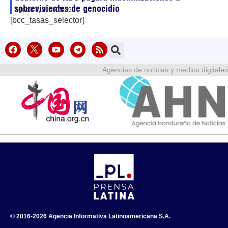
sobrevivientes de genocidio
agosto 3, 2026
05:39
[bcc_tasas_selector]
Agencias de noticias y medios digitales
© 2016-2026 Agencia Informativa Latinoamericana S.A.