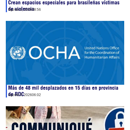
Crean espacios especiales para brasileñas víctimas
de violencia
agosto 5, 2026
08:56
Más de 48 mil desplazados en 15 días en provincia
de RDC
agosto 5, 2026
06:02