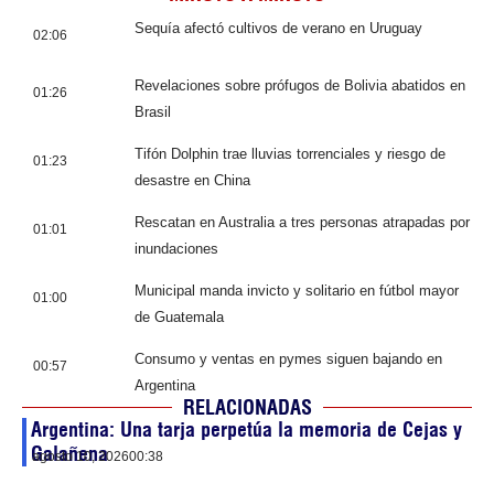
Sequía afectó cultivos de verano en Uruguay
02:06
Revelaciones sobre prófugos de Bolivia abatidos en
01:26
Brasil
Tifón Dolphin trae lluvias torrenciales y riesgo de
01:23
desastre en China
Rescatan en Australia a tres personas atrapadas por
01:01
inundaciones
Municipal manda invicto y solitario en fútbol mayor
01:00
de Guatemala
Consumo y ventas en pymes siguen bajando en
00:57
Argentina
RELACIONADAS
Argentina: Una tarja perpetúa la memoria de Cejas y
Galañena
agosto 10, 2026
00:38