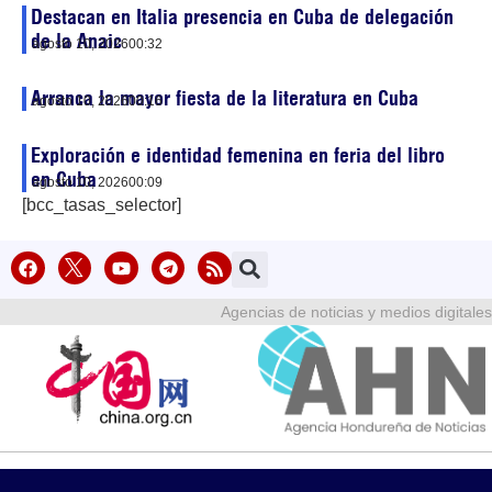
Destacan en Italia presencia en Cuba de delegación
de la Anaic
agosto 10, 2026
00:32
Arranca la mayor fiesta de la literatura en Cuba
agosto 10, 2026
00:16
Exploración e identidad femenina en feria del libro
en Cuba
agosto 10, 2026
00:09
[bcc_tasas_selector]
Agencias de noticias y medios digitales