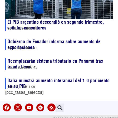
El PIB argentino descendió en segundo trimestre,
señalan consultores
agosto 5, 2026
00:48
Gobierno de Ecuador informa sobre aumento de
exportaciones
agosto 4, 2026
13:41
Reemplazarán sistema tributario en Panamá tras
fraude fiscal
agosto 4, 2026
07:41
Italia muestra aumento interanual del 1.0 por ciento
en su PIB
julio 31, 2026
11:09
[bcc_tasas_selector]
Agencias de noticias y medios digitales