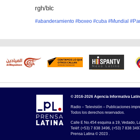
rgh/blc
#
abanderamiento
#
boxeo
#
cuba
#
Mundial
#
Pa
© 2016-2026 Agencia Informativa Lati
Radio – Televisión – Publicaciones impre
Todos los derechos reservados.
Calle E No.454 esquina a 19, Vedado, 
Teléf: (+53) 7 838 3496, (+53) 7 838 349
Prensa Latina © 2023 .