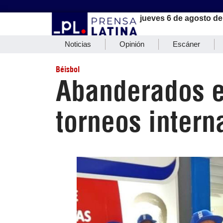
jueves 6 de agosto de
Noticias
Opinión
Escáner
Béisbol
Abanderados e
torneos intern