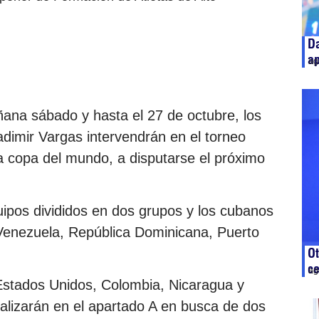
Da
ap
ag
ana sábado y hasta el 27 de octubre, los
Vladimir Vargas intervendrán en el torneo
la copa del mundo, a disputarse el próximo
uipos divididos en dos grupos y los cubanos
a Venezuela, República Dominicana, Puerto
Ot
c
ag
Estados Unidos, Colombia, Nicaragua y
valizarán en el apartado A en busca de dos