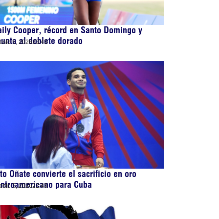
ily Cooper, récord en Santo Domingo y
unta al doblete dorado
osto 5, 2026
23:43
to Oñate convierte el sacrificio en oro
entroamericano para Cuba
osto 5, 2026
22:43