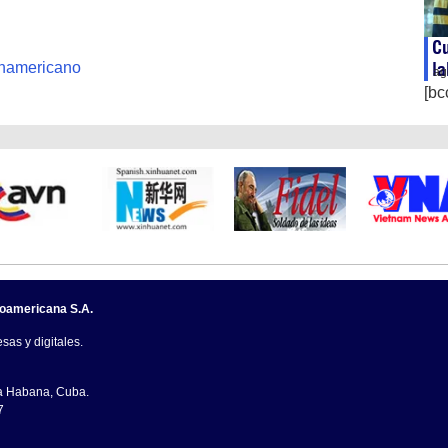
C
la
namericano
ag
[bc
noamericana S.A.
sas y digitales.
La Habana, Cuba.
7