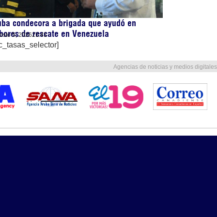
uba condecora a brigada que ayudó en
bores de rescate en Venezuela
osto 5, 2026
21:41
c_tasas_selector]
Agencias de noticias y medios digitales