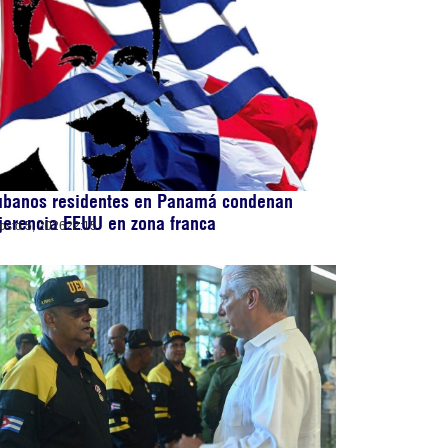
ubanos residentes en Panamá condenan
jerencia EEUU en zona franca
osto 5, 2026
22:15