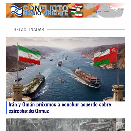
RELACIONADAS
Irán y Omán próximos a concluir acuerdo sobre
estrecho de Ormuz
agosto 7, 2026
11:10