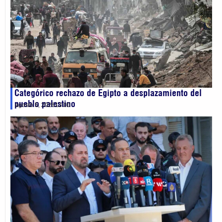
Categórico rechazo de Egipto a desplazamiento del
pueblo palestino
agosto 5, 2026
13:00