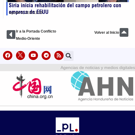
Siria inicia rehabilitación del campo petrolero con
empresa de EEUU
agosto 5, 2026
11:09
Ir a la Portada Conflicto
Volver al Inicio
Medio-Oriente
Agencias de noticias y medios digitales