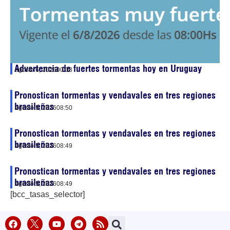
Advertencia de fuertes tormentas hoy en Uruguay
agosto 6, 2026
00:38
Pronostican tormentas y vendavales en tres regiones
brasileñas
agosto 5, 2026
08:50
Pronostican tormentas y vendavales en tres regiones
brasileñas
agosto 5, 2026
08:49
Pronostican tormentas y vendavales en tres regiones
brasileñas
agosto 5, 2026
08:49
[bcc_tasas_selector]