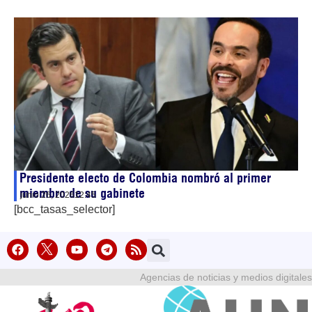
Presidente electo de Colombia nombró al primer
miembro de su gabinete
junio 26, 2026
12:45
[bcc_tasas_selector]
Agencias de noticias y medios digitales