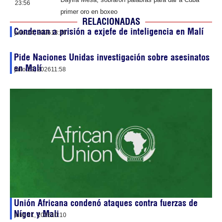
23:56
primer oro en boxeo
RELACIONADAS
Condenan a prisión a exjefe de inteligencia en Malí
julio 24, 2026
13:26
Pide Naciones Unidas investigación sobre asesinatos
en Malí
julio 23, 2026
11:58
Unión Africana condenó ataques contra fuerzas de
Níger y Mali
julio 21, 2026
10:10