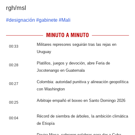
rgh/msl
#
designación
#
gabinete
#
Mali
MINUTO A MINUTO
Militares represores seguirán tras las rejas en
00:33
Uruguay
Platillos, juegos y devoción, abre Feria de
00:28
Jocotenango en Guatemala
Colombia: autoridad punitiva y alineación geopolítica
00:27
con Washington
Arbitraje empañó el boxeo en Santo Domingo 2026
00:25
Récord de siembra de árboles, la ambición climática
00:04
de Etiopía
Dayira Mesa, sobraron palabras para dar a Cuba