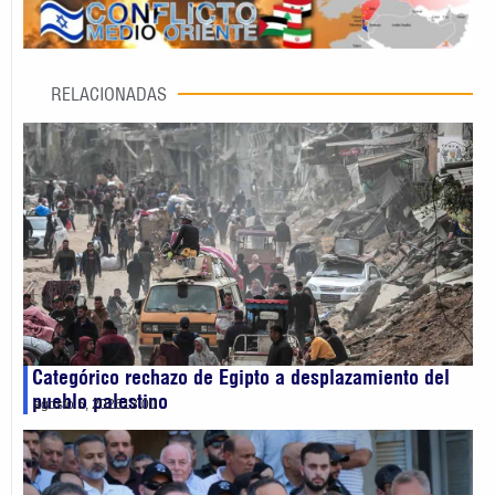
RELACIONADAS
Categórico rechazo de Egipto a desplazamiento del
pueblo palestino
agosto 5, 2026
13:00