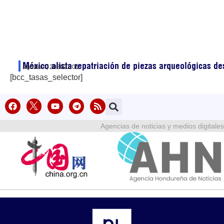
México alista repatriación de piezas arqueológicas d
agosto 4, 2026
21:01
[bcc_tasas_selector]
Agencias de noticias y medios digitales