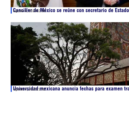
Canciller de México se reúne con secretario de Estado
agosto 4, 2026
22:36
Universidad mexicana anuncia fechas para examen tr
agosto 4, 2026
21:42