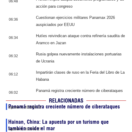
06:48
acción para congreso
Cuestionan ejercicios militares Panamax 2026
06:36
auspiciados por EEUU
Hutíes reivindican ataque contra refinería saudita de
06:34
Aramco en Jazan
Rusia golpea nuevamente instalaciones portuarias
06:32
de Ucrania
Impartirán clases de ruso en la Feria del Libro de La
06:12
Habana
Panamá registra creciente número de ciberataques
06:02
RELACIONADAS
Panamá registra creciente número de ciberataques
agosto 9, 2026
06:02
Hainan, China: La apuesta por un turismo que
también cuide el mar
agosto 9, 2026
03:27