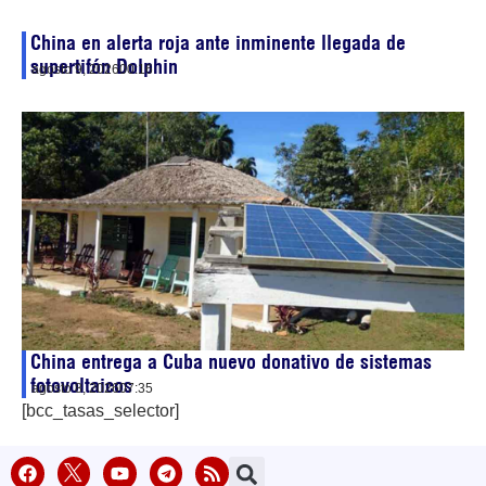
China en alerta roja ante inminente llegada de
supertifón Dolphin
agosto 9, 2026
00:16
China entrega a Cuba nuevo donativo de sistemas
fotovoltaicos
agosto 8, 2026
07:35
[bcc_tasas_selector]