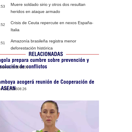
Muere soldado sirio y otros dos resultan
:53
heridos en ataque armado
Crisis de Ceuta repercute en nexos España-
:52
Italia
Amazonía brasileña registra menor
:51
deforestación histórica
RELACIONADAS
gola prepara cumbre sobre prevención y
solución de conflictos
osto 5, 2026
06:30
amboya acogerá reunión de Cooperación de
a ASEAN
lio 20, 2026
08:26