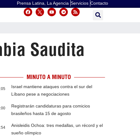
Prensa Latina, La Agencia
Servicios
Contacto
abia Saudita
MINUTO A MINUTO
Israel mantiene ataques contra el sur del
:05
Líbano pese a negociaciones
Registrarán candidaturas para comicios
:00
brasileños hasta 15 de agosto
Anisleidis Ochoa: tres medallas, un récord y el
:54
sueño olímpico