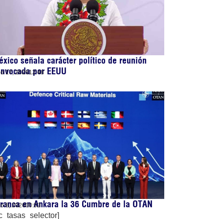
xico señala carácter político de reunión
onvocada por EEUU
lio 17, 2026
12:48
ranca en Ankara la 36 Cumbre de la OTAN
lio 8, 2026
00:03
c_tasas_selector]