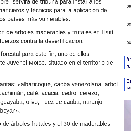
bre- servirá de tribuna para instar a los
08
nancieros y técnicos para la aplicación de
 los países más vulnerables.
08
n de árboles maderables y frutales en Haití
uerzos contra la desertificación.
08
orestal para este fin, uno de ellos
An
e Juvenel Moïse, situado en el territorio de
re
ag
C
plantas: «albaricoque, caoba venezolana, árbol
l
ju
 cachimán, café, acacia, cedro, cerezo,
guayaba, olivo, nuez de caoba, naranjo
mboyán».
o de árboles frutales y el 30 de maderables.