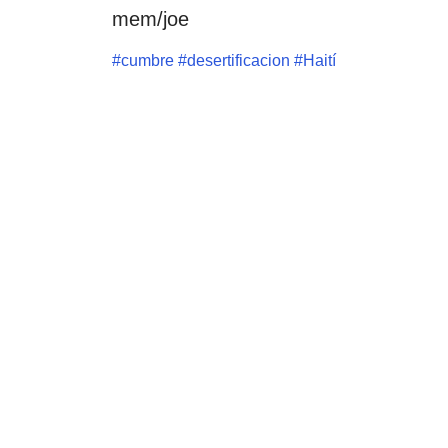
mem/joe
#
cumbre
#
desertificacion
#
Haití