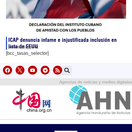
ICAP denuncia infame e injustificada inclusión en
lista de EEUU
junio 8, 2026
15:41
[bcc_tasas_selector]
Agencias de noticias y medios digitales