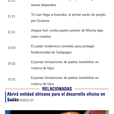
11:22
temas bilaterales
To Lam llega a Australia, el primer punto de periplo
11:21
por Oceanía
Ataque hutí contra puerto yemení de Mocha deja
11:12
siete muertos
Ecuador moderniza controles para proteger
10:53
biodiversidad de Galápagos
Exponen limitaciones de padres brasileños en
10:32
crianza de hijos
Exponen limitaciones de padres brasileños en
10:31
crianza de hijos
RELACIONADAS
Abrirá entidad africana para el desarrollo oficina en
Sudán
julio 30, 2026
11:57