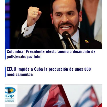
Colombia: Presidente electo anunció desmonte de
política de paz total
julio 5, 2026
22:29
EEUU impide a Cuba la producción de unos 300
medicamentos
junio 15, 2026
15:28