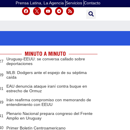
Prensa Latina, La Agencia
Servicios
Contacto
MINUTO A MINUTO
Uruguay-EEUU: se conversa callado sobre
27
deportaciones
MLB: Dodgers ante el espejo de su séptima
09
caída
EAU denuncia ataque iraní contra buque en
01
estrecho de Ormuz
Irán reafirma compromiso con memorando de
49
entendimiento con EEUU
Plenario Nacional prepara congreso del Frente
41
Amplio en Uruguay
40
Primer Boletín Centroamericano