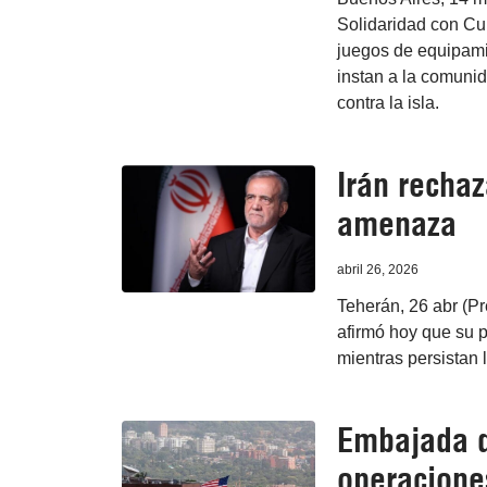
Solidaridad con Cu
juegos de equipami
instan a la comunid
contra la isla.
Irán rechaz
amenaza
abril 26, 2026
Teherán, 26 abr (P
afirmó hoy que su 
mientras persistan 
Embajada d
operacione