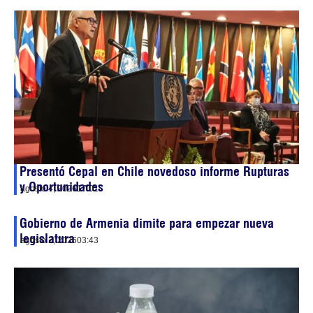
Presentó Cepal en Chile novedoso informe Rupturas
y Oportunidades
agosto 4, 2026
17:01
Gobierno de Armenia dimite para empezar nueva
legislatura
agosto 2, 2026
03:43