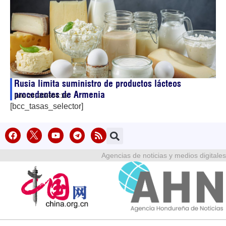
Rusia limita suministro de productos lácteos
procedentes de Armenia
julio 24, 2026
04:16
[bcc_tasas_selector]
Agencias de noticias y medios digitales