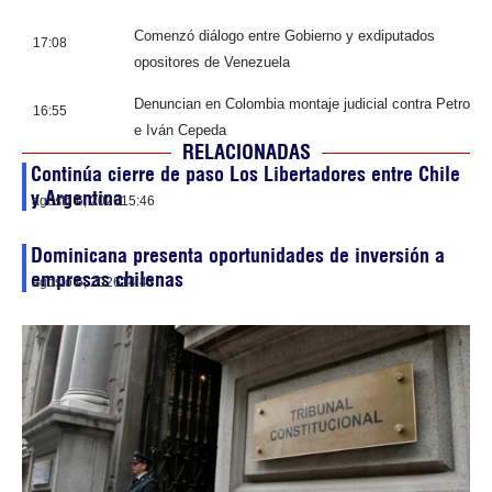
Comenzó diálogo entre Gobierno y exdiputados
17:08
opositores de Venezuela
Denuncian en Colombia montaje judicial contra Petro
16:55
e Iván Cepeda
RELACIONADAS
Continúa cierre de paso Los Libertadores entre Chile
y Argentina
agosto 6, 2026
15:46
Dominicana presenta oportunidades de inversión a
empresas chilenas
agosto 6, 2026
14:43