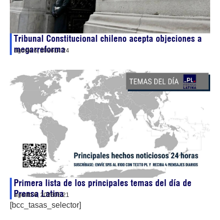
Tribunal Constitucional chileno acepta objeciones a
megarreforma
agosto 6, 2026
14:24
Primera lista de los principales temas del día de
Prensa Latina
agosto 6, 2026
05:21
[bcc_tasas_selector]