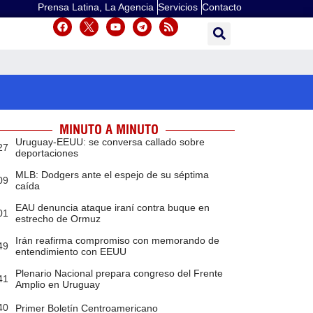
Prensa Latina, La Agencia
Servicios
Contacto
MINUTO A MINUTO
Uruguay-EEUU: se conversa callado sobre
27
deportaciones
MLB: Dodgers ante el espejo de su séptima
09
caída
EAU denuncia ataque iraní contra buque en
01
estrecho de Ormuz
Irán reafirma compromiso con memorando de
49
entendimiento con EEUU
Plenario Nacional prepara congreso del Frente
41
Amplio en Uruguay
40
Primer Boletín Centroamericano