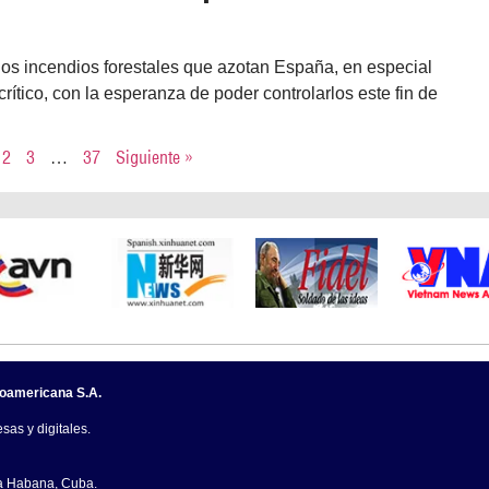
 los incendios forestales que azotan España, en especial
rítico, con la esperanza de poder controlarlos este fin de
2
3
…
37
Siguiente »
noamericana S.A.
sas y digitales.
La Habana, Cuba.