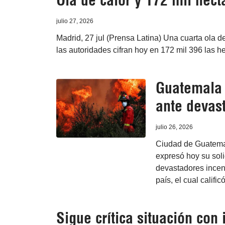
Ola de calor y 172 mil he
julio 27, 2026
Madrid, 27 jul (Prensa Latina) Una cuarta ola 
las autoridades cifran hoy en 172 mil 396 las h
Guatemala 
ante devas
julio 26, 2026
Ciudad de Guatemal
expresó hoy su sol
devastadores incend
país, el cual califi
Sigue crítica situación con