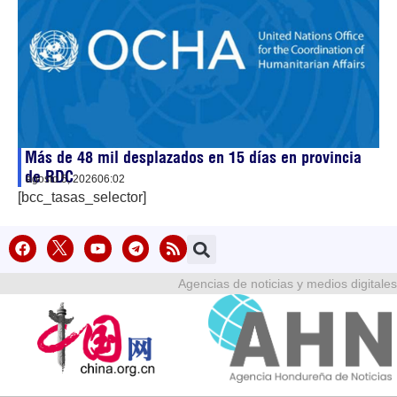
Más de 48 mil desplazados en 15 días en provincia
de RDC
agosto 5, 2026
06:02
[bcc_tasas_selector]
Agencias de noticias y medios digitales