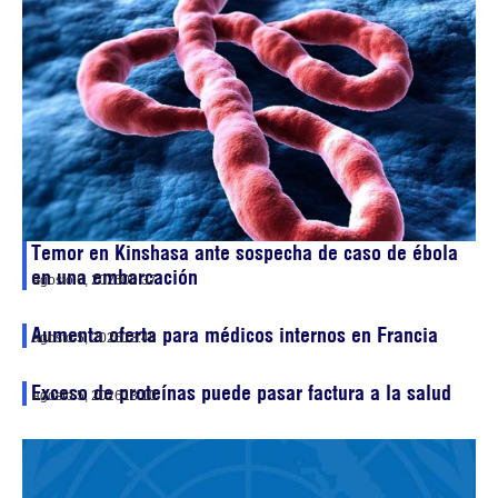
Temor en Kinshasa ante sospecha de caso de ébola
en una embarcación
agosto 6, 2026
00:37
Aumenta oferta para médicos internos en Francia
agosto 5, 2026
13:48
Exceso de proteínas puede pasar factura a la salud
agosto 5, 2026
13:10