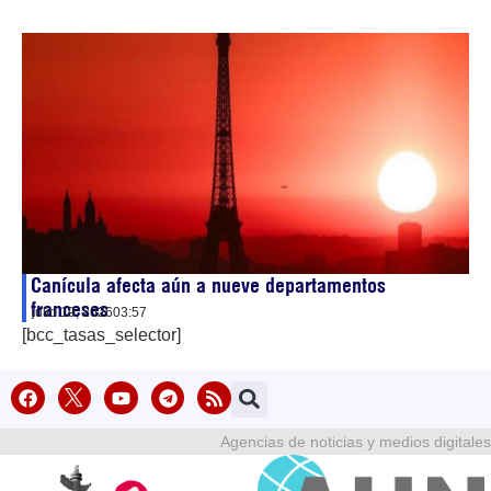
Canícula afecta aún a nueve departamentos
franceses
julio 19, 2026
03:57
[bcc_tasas_selector]
Agencias de noticias y medios digitales