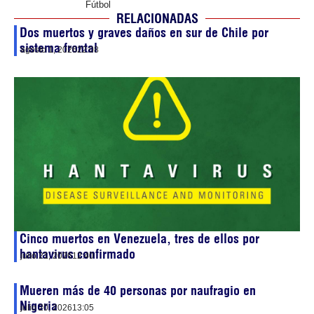
Fútbol
RELACIONADAS
Dos muertos y graves daños en sur de Chile por
sistema frontal
agosto 1, 2026
22:08
Cinco muertos en Venezuela, tres de ellos por
hantavirus confirmado
julio 21, 2026
12:40
Mueren más de 40 personas por naufragio en
Nigeria
julio 20, 2026
13:05