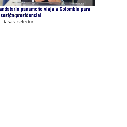
andatario panameño viaja a Colombia para
sesión presidencial
osto 7, 2026
00:01
c_tasas_selector]