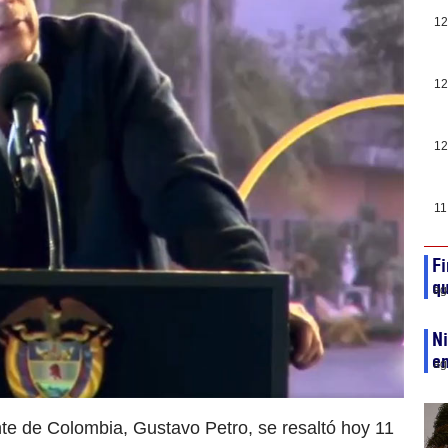
12
12
12
11
Fi
qu
ag
Ni
e
ag
nte de Colombia, Gustavo Petro, se resaltó hoy 11