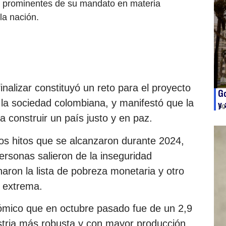
s prominentes de su mandato en materia
la nación.
nalizar constituyó un reto para el proyecto
Go
a la sociedad colombiana, y manifestó que la
y 
ag
a construir un país justo y en paz.
os hitos que se alcanzaron durante 2024,
personas salieron de la inseguridad
naron la lista de pobreza monetaria y otro
a extrema.
ómico que en octubre pasado fue de un 2,9
ustria más robusta y con mayor producción.