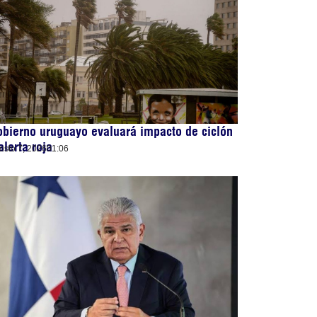
bierno uruguayo evaluará impacto de ciclón
alerta roja
osto 7, 2026
01:06