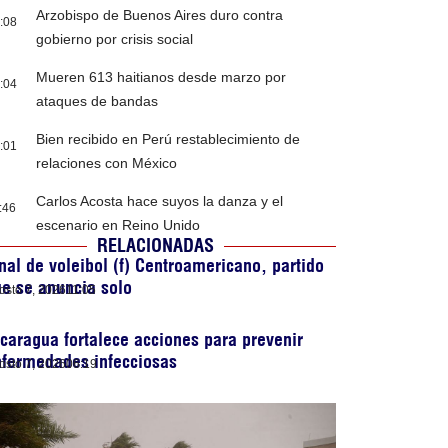
Arzobispo de Buenos Aires duro contra
:08
gobierno por crisis social
Mueren 613 haitianos desde marzo por
:04
ataques de bandas
Bien recibido en Perú restablecimiento de
:01
relaciones con México
Carlos Acosta hace suyos la danza y el
:46
escenario en Reino Unido
RELACIONADAS
nal de voleibol (f) Centroamericano, partido
e se anuncia solo
osto 7, 2026
11:05
caragua fortalece acciones para prevenir
nfermedades infecciosas
osto 7, 2026
06:19