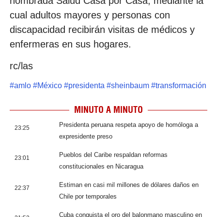
nombrada Salud Casa por Casa, mediante la
cual adultos mayores y personas con
discapacidad recibirán visitas de médicos y
enfermeras en sus hogares.
rc/las
#
amlo
#
México
#
presidenta
#
sheinbaum
#
transformación
MINUTO A MINUTO
Presidenta peruana respeta apoyo de homóloga a
23:25
expresidente preso
Pueblos del Caribe respaldan reformas
23:01
constitucionales en Nicaragua
Estiman en casi mil millones de dólares daños en
22:37
Chile por temporales
Cuba conquista el oro del balonmano masculino en