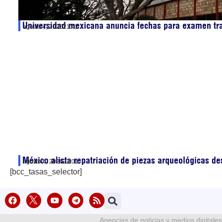
Universidad mexicana anuncia fechas para examen tr
agosto 4, 2026
21:42
México alista repatriación de piezas arqueológicas d
agosto 4, 2026
21:01
[bcc_tasas_selector]
Agencias de noticias y medios digitales