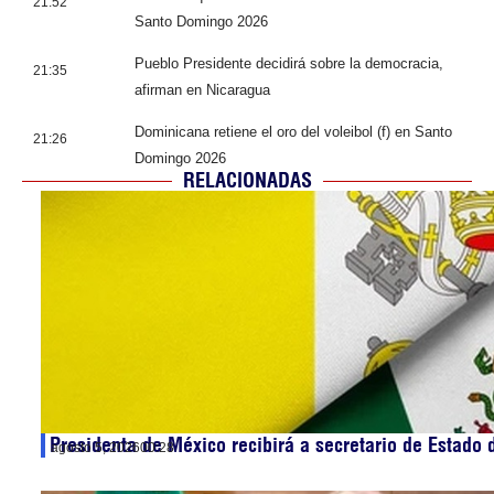
21:52
Santo Domingo 2026
Pueblo Presidente decidirá sobre la democracia,
21:35
afirman en Nicaragua
Dominicana retiene el oro del voleibol (f) en Santo
21:26
Domingo 2026
RELACIONADAS
Presidenta de México recibirá a secretario de Estado 
agosto 5, 2026
00:28