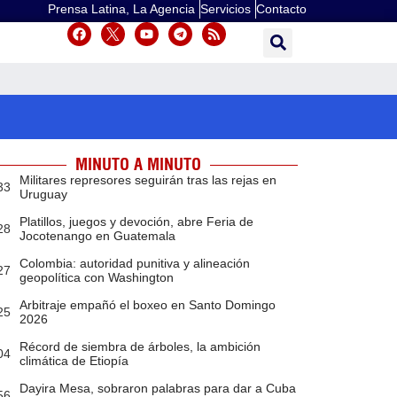
Prensa Latina, La Agencia
Servicios
Contacto
MINUTO A MINUTO
Militares represores seguirán tras las rejas en
33
Uruguay
Platillos, juegos y devoción, abre Feria de
28
Jocotenango en Guatemala
Colombia: autoridad punitiva y alineación
27
geopolítica con Washington
Arbitraje empañó el boxeo en Santo Domingo
25
2026
Récord de siembra de árboles, la ambición
04
climática de Etiopía
Dayira Mesa, sobraron palabras para dar a Cuba
56