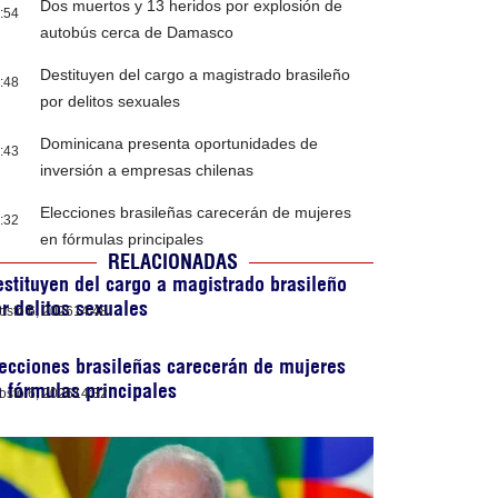
Dos muertos y 13 heridos por explosión de
:54
autobús cerca de Damasco
Destituyen del cargo a magistrado brasileño
:48
por delitos sexuales
Dominicana presenta oportunidades de
:43
inversión a empresas chilenas
Elecciones brasileñas carecerán de mujeres
:32
en fórmulas principales
RELACIONADAS
stituyen del cargo a magistrado brasileño
r delitos sexuales
osto 6, 2026
14:48
ecciones brasileñas carecerán de mujeres
 fórmulas principales
osto 6, 2026
14:32