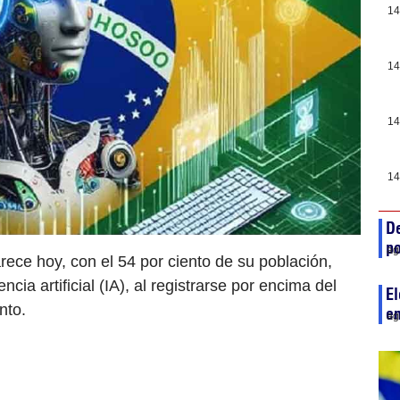
14
14
14
14
De
po
ag
arece hoy, con el 54 por ciento de su población,
ncia artificial (IA), al registrarse por encima del
El
nto.
en
ag