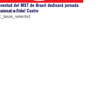
ventud del MST de Brasil dedicará jornada
cional a Fidel Castro
osto 6, 2026
11:30
c_tasas_selector]