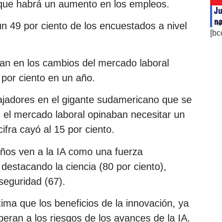
 que habrá un aumento en los empleos.
Ju
na
ag
n 49 por ciento de los encuestados a nivel
[bc
ían en los cambios del mercado laboral
 por ciento en un año.
bajadores en el gigante sudamericano que se
n el mercado laboral opinaban necesitar un
fra cayó al 15 por ciento.
leños ven a la IA como una fuerza
destacando la ciencia (80 por ciento),
rseguridad (67).
tima que los beneficios de la innovación, ya
peran a los riesgos de los avances de la IA.