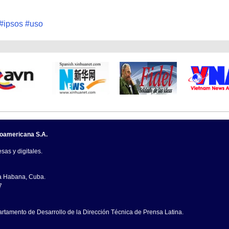
#
ipsos
#
uso
noamericana S.A.
sas y digitales.
La Habana, Cuba.
7
artamento de Desarrollo de la Dirección Técnica de Prensa Latina.