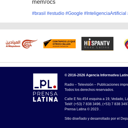
mem/ocs
#
brasil
#
estudio
#
Google
#
InteligenciaArtificial
© 2016-2026 Agencia Informativa Lati
Radio – Televisión – Publicaciones impre
Todos los derechos reservados.
Calle E No.454 esquina a 19, Vedado, 
Teléf: (+53) 7 838 3496, (+53) 7 838 349
Prensa Latina © 2023 .
Sitio diseñado y desarrollado por el Dep