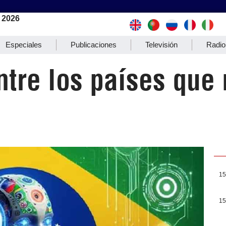
 2026
Especiales
Publicaciones
Televisión
Radio
ntre los países que 
15
15