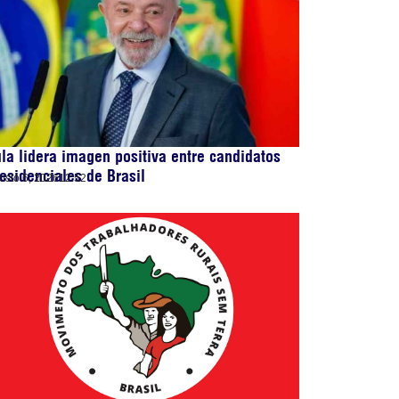
la lidera imagen positiva entre candidatos
esidenciales de Brasil
osto 6, 2026
12:52