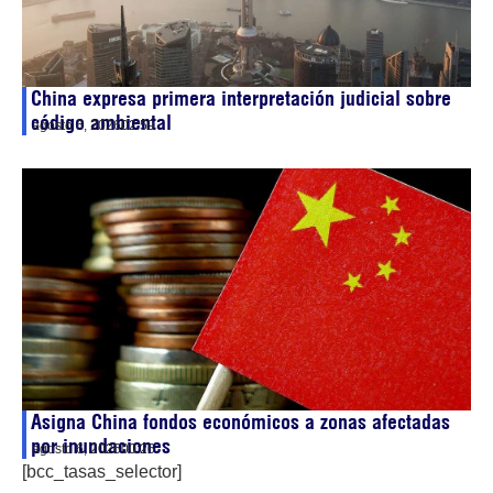
China expresa primera interpretación judicial sobre
código ambiental
agosto 6, 2026
02:59
Asigna China fondos económicos a zonas afectadas
por inundaciones
agosto 6, 2026
00:26
[bcc_tasas_selector]