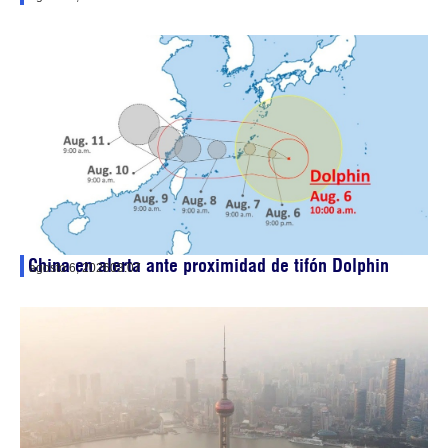
China en alerta ante proximidad de tifón Dolphin
agosto 6, 2026
03:07