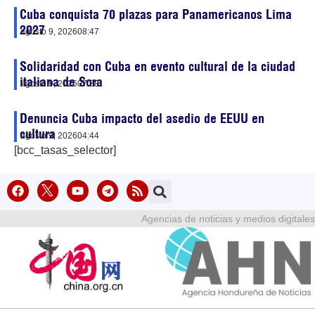
Cuba conquista 70 plazas para Panamericanos Lima
2027
agosto 9, 2026
08:47
Solidaridad con Cuba en evento cultural de la ciudad
italiana de Sora
agosto 9, 2026
07:38
Denuncia Cuba impacto del asedio de EEUU en
cultura
agosto 9, 2026
04:44
[bcc_tasas_selector]
Agencias de noticias y medios digitales