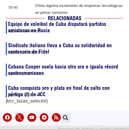
China registra incremento de empresas tecnológicas
05:40
en primer semestre
RELACIONADAS
Equipo de voleibol de Cuba disputará partidos
amistosos en Rusia
agosto 8, 2026
03:25
Sindicato italiano lleva a Cuba su solidaridad en
centenario de Fidel
agosto 8, 2026
02:03
Cubana Cooper vuela hacia otro oro e iguala récord
centroamericano
agosto 7, 2026
23:51
Cuba conquista oro y plata en final de salto con
pértiga (f) de JCC
agosto 7, 2026
19:44
[bcc_tasas_selector]
Agencias de noticias y medios digitales