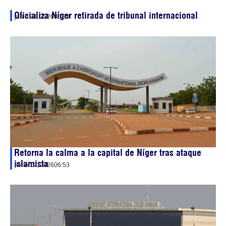
Oficializa Níger retirada de tribunal internacional
junio 24, 2026
06:39
Retorna la calma a la capital de Níger tras ataque
islamista
junio 19, 2026
06:53