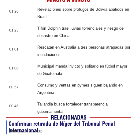
Revelaciones sobre prófugos de Bolivia abatidos en
01:26
Brasil
Tifón Dolphin trae lluvias torrenciales y riesgo de
01:23
desastre en China
Rescatan en Australia a tres personas atrapadas por
01:01
inundaciones
Municipal manda invicto y solitario en fútbol mayor
01:00
de Guatemala
Consumo y ventas en pymes siguen bajando en
00:57
Argentina
Tailandia busca fortalecer transparencia
00:46
gubernamental
RELACIONADAS
Confirman retirada de Níger del Tribunal Penal
Internacional
junio 24, 2026
13:32