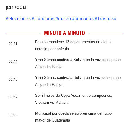
jcm/edu
#
elecciones
#
Honduras
#
marzo
#
primarias
#
Traspaso
MINUTO A MINUTO
Francia mantiene 13 departamentos en alerta
02:21
naranja por canícula
Yma Súmac cautiva a Bolivia en la voz de soprano
01:44
Alejandra Pareja
Yma Súmac cautiva a Bolivia en la voz de soprano
01:43
Alejandra Pareja
Semifinales de Copa Asean entre campeones,
01:42
Vietnam vs Malasia
Municipal por quedarse solo en cima del fútbol
01:28
mayor de Guatemala