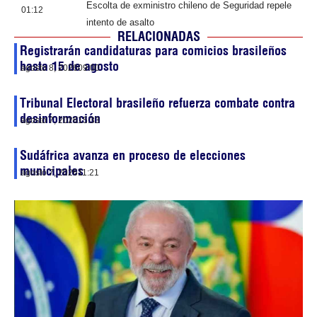
Escolta de exministro chileno de Seguridad repele
01:12
intento de asalto
RELACIONADAS
Registrarán candidaturas para comicios brasileños
hasta 15 de agosto
agosto 8, 2026
09:00
Tribunal Electoral brasileño refuerza combate contra
desinformación
agosto 7, 2026
15:33
Sudáfrica avanza en proceso de elecciones
municipales
agosto 7, 2026
11:21