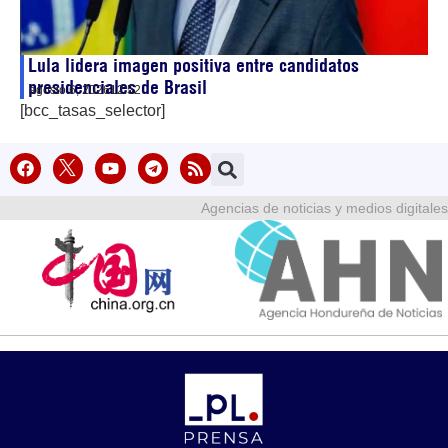
Lula lidera imagen positiva entre candidatos
presidenciales de Brasil
agosto 6, 2026
12:52
[bcc_tasas_selector]
Agencias de noticias y medios digitales